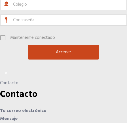
Hoteles
Apps
Mantenerme conectado
Información a la última
Una gran organización
×
Contacto
OFERTAS DE EMPLEO
Contacto
Empresas
Tu correo electrónico
Candidatos
Mensaje