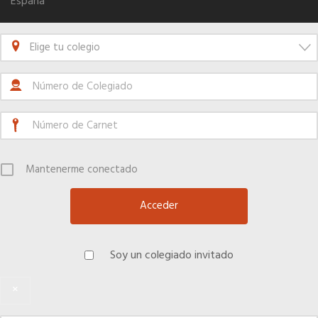
España
Seguro de vida
Elige tu colegio
Tu CRM AC
Ventajas fiscales
Mantenerme conectado
Asesoramiento fiscal y jurídico
Despachos y salas de reuniones
Soy un colegiado invitado
Consulados comerciales
×
Internacional