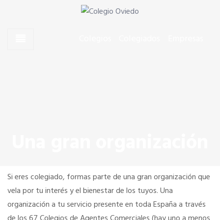
Skip to content
Skip to content
Agentes Comerciales de Oviedo
Colegio Oviedo
Colegios
Colegiados
Empresas
CONÓCENOS
El Presidente
Junta de Gobierno
Una gran organización
Quiero colegiarme
Si eres colegiado, formas parte de una gran organización que
Estatutos y Código Deontológico
vela por tu interés y el bienestar de los tuyos. Una
organización a tu servicio presente en toda España a través
de los 67 Colegios de Agentes Comerciales (hay uno a menos
Dónde estamos