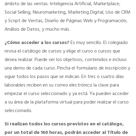
ámbito de las ventas: Inteligencia Artificial, Marketplace,
Social Selling, Neuromarketing, Marketing Digital, Uso de CRM
Tu Carnet Profesional, ahora Digital
y Script de Ventas, Diseño de Páginas Web y Programación,
Análisis de Datos, y mucho más.
Ahorra en carburantes
¿Cómo acceder a los cursos?
Es muy sencillo. El colegiado
revisa el catálogo de cursos y elige el curso o cursos que
Portal de Empleo
desea realizar. Puede ver los objetivos, contenidos e incluso
una demo de cada curso. Pincha el formulario de inscripción y
VENTAJAS EN SEGUROS
sigue todos los pasos que se indican. En tres o cuatro días
laborables reciben en su correo electrónico la clave para
Formación gratuita
empezar el curso seleccionado y ya está. Ya pueden acceder
a su área de la plataforma virtual para poder realizar el curso
seleccionado.
Servicios financieros
Si realizan todos los cursos previstos en el catálogo,
Ventajas en las ferias
por un total de 160 horas, podrán acceder al Título de