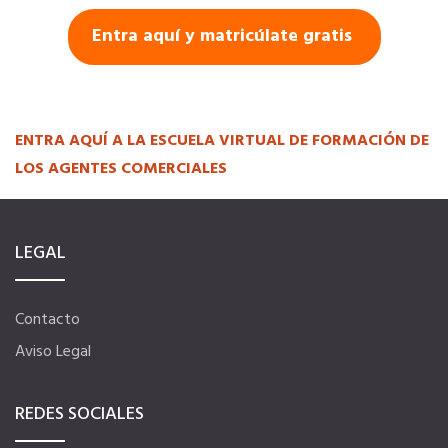
Entra aquí y matricúlate gratis
Hoteles
Apps
ENTRA AQUÍ A LA ESCUELA VIRTUAL DE FORMACIÓN DE
LOS AGENTES COMERCIALES
Información a la última
Una gran organización
LEGAL
OFERTAS DE EMPLEO
Contacto
Empresas
Aviso Legal
REDES SOCIALES
Candidatos