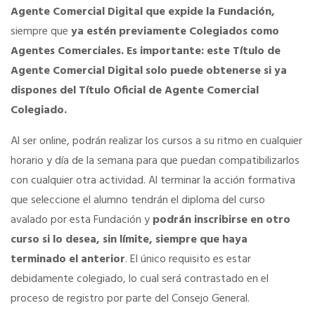
Agente Comercial Digital
que expide la Fundación,
siempre que
ya estén previamente Colegiados como
Seguro de vida
Agentes Comerciales.
Es importante: este Título de
Agente Comercial Digital solo puede obtenerse si ya
Tu CRM AC
dispones del Título Oficial de Agente Comercial
Colegiado.
Ventajas fiscales
Al ser online, podrán realizar los cursos a su ritmo en cualquier
horario y día de la semana para que puedan compatibilizarlos
Asesoramiento fiscal y jurídico
con cualquier otra actividad. Al terminar la acción formativa
que seleccione el alumno tendrán el diploma del curso
Despachos y salas de reuniones
avalado por esta Fundación y
podrán inscribirse en otro
curso si lo desea, sin límite, siempre que haya
terminado el anterior
. El único requisito es estar
Consulados comerciales
debidamente colegiado, lo cual será contrastado en el
proceso de registro por parte del Consejo General.
Internacional