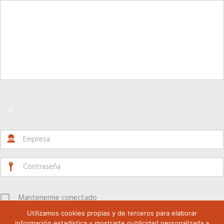
×
Mantenerme conectado
Utilizamos cookies propias y de terceros para elaborar
Registrarse
información estadística y mostrarte publicidad personalizada a