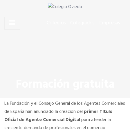
Skip to content
Skip to content
Agentes Comerciales de Oviedo
Colegio Oviedo
Colegios
Colegiados
Empresas
CONÓCENOS
El Presidente
Junta de Gobierno
Formación gratuita
Quiero colegiarme
La Fundación y el Consejo General de los Agentes Comerciales
Estatutos y Código Deontológico
de España han anunciado la creación del
primer Título
Oficial de Agente Comercial Digital
para atender la
creciente demanda de profesionales en el comercio
Dónde estamos